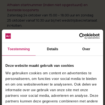
Afhalen startnummer (indien niet opgestuurd) en
bestelde loopshirts
Zaterdag 24 oktober van 15.00 – 18.00 uur en zondag
25 oktober vanaf 10.30 uur bij het wedstrijdsecretariaat
in Holten.
Start/Finish
In het centrum van Holten.
Starttijd
Toestemming
Details
Over
Zondag 25 oktober 2026 om 12.55 uur onder
voorbehoud van wijzigingen.
Deze website maakt gebruik van cookies
Inschrijfgeld
Gratis, inclusief chip
We gebruiken cookies om content en advertenties te
personaliseren, om functies voor social media te bieden
Parkeren
en om ons websiteverkeer te analyseren. Ook delen we
Kom bij voorkeur met het openbaar vervoer, de
informatie over uw gebruik van onze site met onze
start/finish is in het centrum van Holten ca 100 meter
partners voor social media, adverteren en analyse. Deze
vanaf het NS Station. Kom je met de auto volg dan de
partners kunnen deze gegevens combineren met andere
borden die langs de invalswegen van Holten staan.