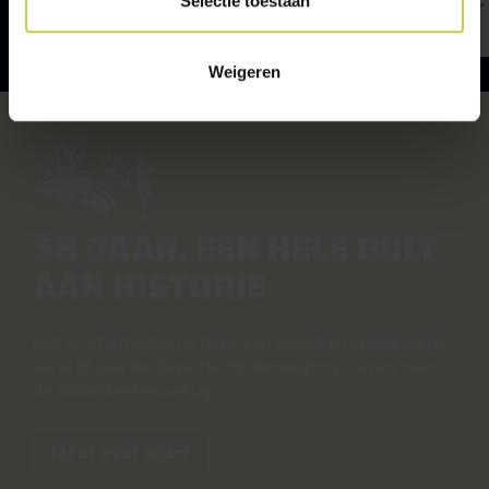
Selectie toestaan
Weigeren
38 JAAR, EEN HELE BULT
AAN HISTORIE
Met ons fantastische team van vrijwilligers organiseren
we al 38 jaar de Diepe Hel Holterbergloop. Dwars over
de Sallandse Heuvelrug.
Meer over ons