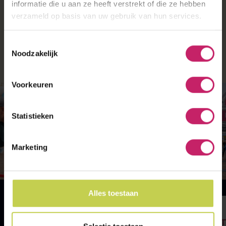
informatie die u aan ze heeft verstrekt of die ze hebben
Deze leiden je naar de parkeerplaats.
verzameld op basis van uw gebruik van hun services.
Meer informatie staat bij deelnemersinformatie.
Toestemmingsselectie
Noodzakelijk
Voorkeuren
Statistieken
Marketing
Alles toestaan