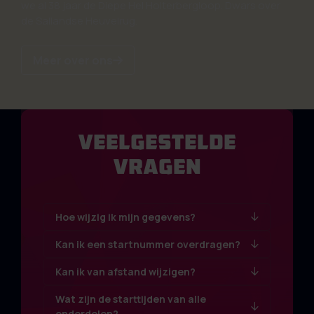
we al 38 jaar de Diepe Hel Holterbergloop. Dwars over
de Sallandse Heuvelrug.
Meer over ons
Veelgestelde
vragen
Hoe wijzig ik mijn gegevens?
Kan ik een startnummer overdragen?
Kan ik van afstand wijzigen?
Wat zijn de starttijden van alle
onderdelen?