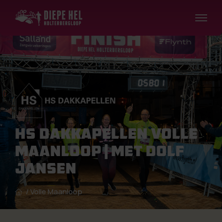
HS Dakkapellen Volle
Maanloop | Met Dolf
Jansen
/
Volle Maanloop