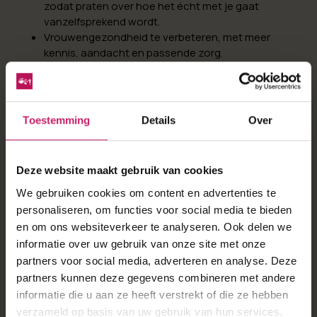
zodat praten over hoe het écht met je gaat
vanzelfsprekend wordt.
Vrouwengezondheid te verbeteren, met meer
kennis, aandacht en passende zorg.
Wachtlijstbemiddeling te bieden, zodat mensen
sneller de juiste diagnose en behandeling krijgen.
Wij geloven dat vitaliteit begint bij in beweging komen,
Toestemming
Details
Over
letterlijk én figuurlijk. Daarom zijn we trots om samen
met de organisatie, deelnemers en partners van de
Diepe Hel Holterbergloop te werken aan een vitalere
Deze website maakt gebruik van cookies
toekomst.
We gebruiken cookies om content en advertenties te
Wil jij als eerste op de hoogte zijn van de premie voor
personaliseren, om functies voor social media te bieden
2027? Houd dan hun website in de gaten.
en om ons websiteverkeer te analyseren. Ook delen we
informatie over uw gebruik van onze site met onze
Blijf op de hoogte bij Salland
partners voor social media, adverteren en analyse. Deze
partners kunnen deze gegevens combineren met andere
informatie die u aan ze heeft verstrekt of die ze hebben
verzameld op basis van uw gebruik van hun services.