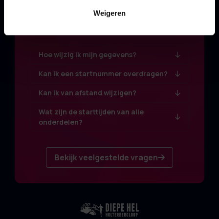
Veelgestelde
Weigeren
vragen
Hoe wijzig ik mijn gegevens?
Kan ik een startnummer overdragen?
Kan ik van afstand wijzigen?
Wat zijn de starttijden van alle
onderdelen?
Bekijk veelgestelde vragen