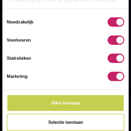
verzameld op basis van uw gebruik van hun services.
Veelgestelde
vragen
Toestemmingsselectie
Noodzakelijk
Hoe wijzig ik mijn gegevens?
Voorkeuren
Kan ik een startnummer overdragen?
Statistieken
Kan ik van afstand wijzigen?
Wat zijn de starttijden van alle
Marketing
onderdelen?
Bekijk veelgestelde vragen
Alles toestaan
Selectie toestaan