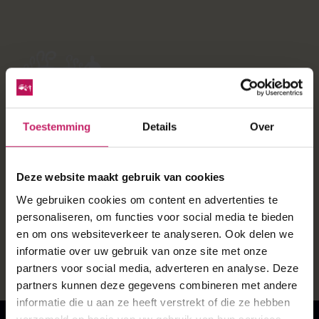
38 JAAR, EEN HELE BULT
Toestemming
Details
Over
AAN HISTORIE
Deze website maakt gebruik van cookies
Met ons fantastische team van vrijwilligers organiseren
we al 38 jaar de Diepe Hel Holterbergloop. Dwars over
We gebruiken cookies om content en advertenties te
de Sallandse Heuvelrug.
personaliseren, om functies voor social media te bieden
en om ons websiteverkeer te analyseren. Ook delen we
Meer over ons
informatie over uw gebruik van onze site met onze
partners voor social media, adverteren en analyse. Deze
partners kunnen deze gegevens combineren met andere
informatie die u aan ze heeft verstrekt of die ze hebben